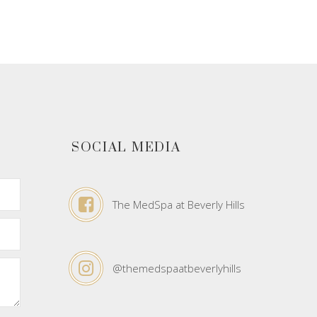
SOCIAL MEDIA
The MedSpa at Beverly Hills
@themedspaatbeverlyhills