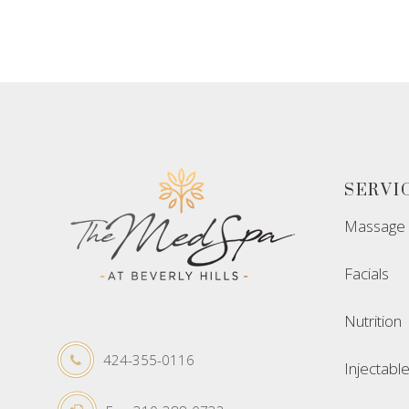
SERVI
Massage
Facials
Nutrition
424-355-0116
Injectabl