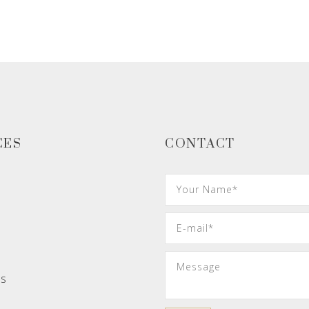
CES
CONTACT
es